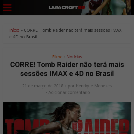
Início
»
CORRE! Tomb Raider não terá mais sessões IMAX
e 4D no Brasil
Filme
Notícias
•
CORRE! Tomb Raider não terá mais
sessões IMAX e 4D no Brasil
21 de março de 2018
por
Henrique Menezes
Adicionar comentário