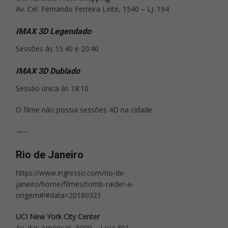
Av. Cel. Fernando Ferreira Leite, 1540 – LJ. 194
IMAX 3D Legendado
Sessões às 15:40 e 20:40
IMAX 3D Dublado
Sessão única às 18:10
O filme não possui sessões 4D na cidade.
—–
Rio de Janeiro
https://www.ingresso.com/rio-de-
janeiro/home/filmes/tomb-raider-a-
origem#!#data=20180321
UCI New York City Center
Av. das Américas, 5000 – Loja 301