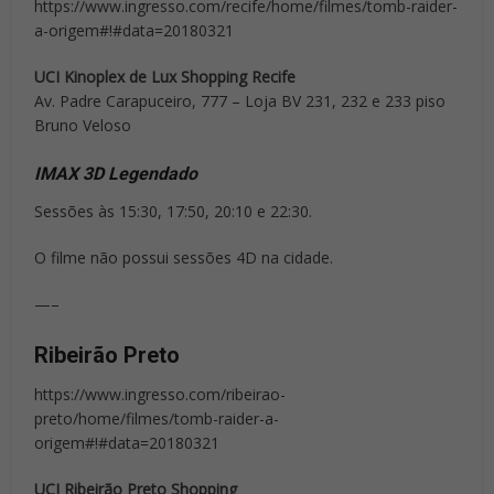
https://www.ingresso.com/recife/home/filmes/tomb-raider-
a-origem#!#data=20180321
UCI Kinoplex de Lux Shopping Recife
Av. Padre Carapuceiro, 777 – Loja BV 231, 232 e 233 piso
Bruno Veloso
IMAX 3D Legendado
Sessões às 15:30, 17:50, 20:10 e 22:30.
O filme não possui sessões 4D na cidade.
—–
Ribeirão Preto
https://www.ingresso.com/ribeirao-
preto/home/filmes/tomb-raider-a-
origem#!#data=20180321
UCI Ribeirão Preto Shopping