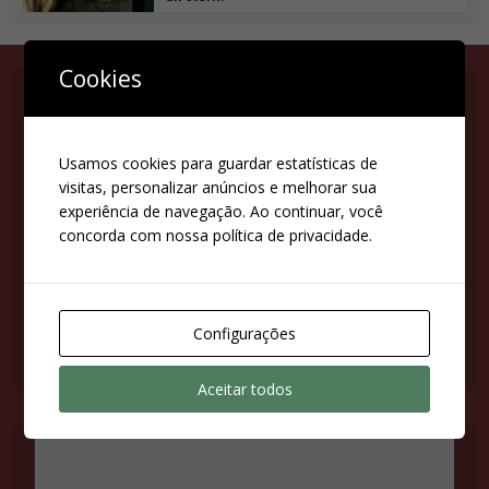
Cookies
Suas configurações estão impedindo que você veja
Usamos cookies para guardar estatísticas de
este conteúdo. É provável que você tenha
visitas, personalizar anúncios e melhorar sua
desativado a opção 'Melhor experiência'.
experiência de navegação. Ao continuar, você
concorda com nossa política de privacidade.
Revise suas configurações
Configurações
Aceitar todos