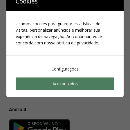
Cookies
Suas configurações estão impedindo que você veja
este conteúdo. É provável que você tenha desativado
a opção 'Melhor experiência'.
Usamos cookies para guardar estatísticas de
Revise suas configurações
visitas, personalizar anúncios e melhorar sua
experiência de navegação. Ao continuar, você
concorda com nossa política de privacidade.
Configurações
Download
Aceitar todos
iOS
Android