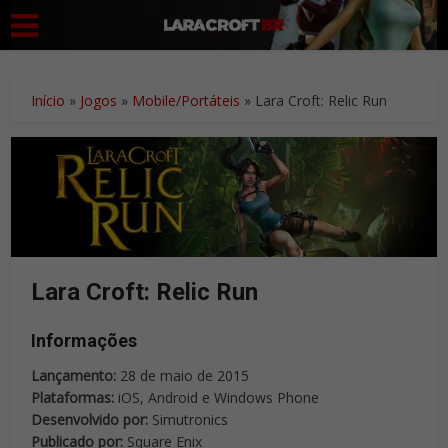
Início
»
Jogos
»
Mobile/Portáteis
»
Lara Croft: Relic Run
Lara Croft: Relic Run
Informações
Lançamento:
28 de maio de 2015
Plataformas:
iOS, Android e Windows Phone
Desenvolvido por:
Simutronics
Publicado por:
Square Enix