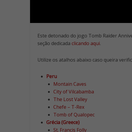
Este detonado do jogo Tomb Raider Annivers
seção dedicada
clicando aqui
.
Utilize os atalhos abaixo caso queira verific
Peru
Montain Caves
City of Vilcabamba
The Lost Valley
Chefe – T-Rex
Tomb of Qualopec
Grécia (Greece)
St. Francis Folly