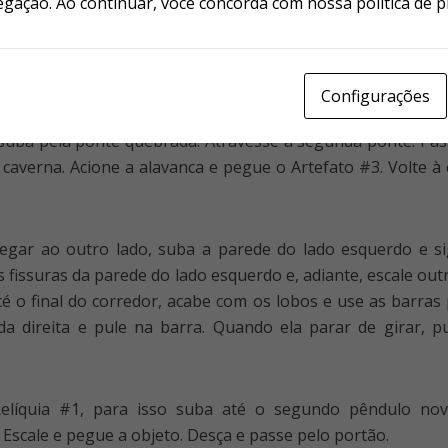
egação. Ao continuar, você concorda com nossa política de p
reito. Vá pela plataforma de madeira até chegar à parede, 
avistar o Artefato #1, desça a rampa e, antes de cair, pul
caverna. Siga até o final para ver uma corda pendurada. Use
 até o fundo da caverna e acione a alavanca ao lado da porta
Configurações
e suba pela ponte quebrada. Atravesse a segunda ponte. Pass
 caverna. Acione a alavanca e pegue o Artefato #3. Volte à
hegar ao outro lado, suba a parede do lado esquerdo e si
e as fissuras da parede do lado esquerdo e, adiante, escale o
é o final do corredor, acabe com os lobos e use as barras
 da direita e pule na barra. Quando ela parar de girar, 
Relíquia #1, para isso suba até o segundo pêndulo no
Escale e pegue a objeto. Desça e passe pelo portão.