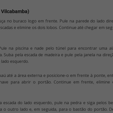
e Vilcabamba)
esça no buraco logo em frente. Pule na parede do lado dire
escadas e elimine os dois lobos. Continue até chegar em seg
Pule na piscina e nade pelo túnel para encontrar uma al
 Suba pela escada de madeira e pule pela janela na direçã
 lado esquerdo.
baú até a área externa e posicione-o em frente à ponte, e
chave para abrir o portão. Continue em frente, elimin
a escada do lado esquerdo, pule na pedra e siga pelos be
 o outro lado e, em seguida, para o bastão do portão. Des