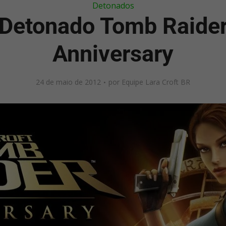
Detonados
Detonado Tomb Raide
Anniversary
24 de maio de 2012
por
Equipe Lara Croft BR