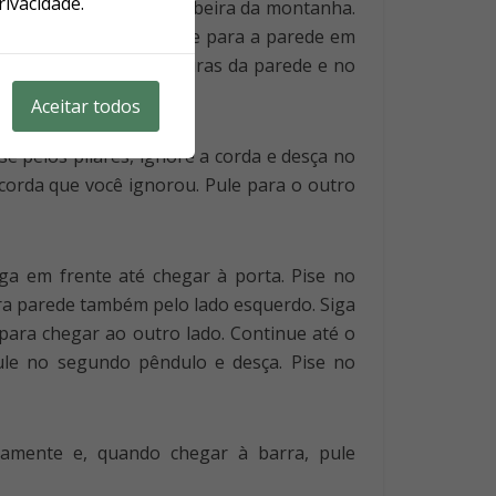
rivacidade.
vire de costas e pule na beira da montanha.
e para o outro lado. Pule para a parede em
 a corda chegar às fissuras da parede e no
.
Aceitar todos
e pelos pilares, ignore a corda e desça no
 corda que você ignorou. Pule para o outro
ga em frente até chegar à porta. Pise no
utra parede também pelo lado esquerdo. Siga
 para chegar ao outro lado. Continue até o
pule no segundo pêndulo e desça. Pise no
vamente e, quando chegar à barra, pule