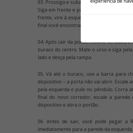
experiência de nav
03. Prossiga e suba pela escada do lado di
Siga em frente e pule os buracos. Quando 
frente, vire à esquerda e siga pela nova 
final você encontrará o Artefato #2. Desça
04. Após cair da ponte, elimine os lobos 
buraco do centro. Mate o urso e siga pela
lado e desça pela rampa.
05. Vá até o buraco, use a barra para c
dispositivo – a porta não vai abrir. Escal
pela esquerda e pule no pêndulo. Corra at
final do novo corredor, escale a parede
dispositivo e abra o portão.
06. Antes de sair, você pode pegar a 
imediatamente para a parede da esquerda. 