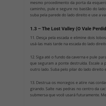
mesmo procedimento da porta da esquerda.
caminho, pule e segure no bastão do lado 
suba pela parede do lado direito e use a va
1.3 – The Lost Valley (O Vale Perdi
11. Desça pela escada e elimine dois lobo
usá-las mais tarde na escada do lado direi
12. Siga até o fundo da caverna e pule par
que seguram a ponte destruída. Escale a p
outro lado. Suba pelo pilar do lado direit
13. Destrua os morcegos e atire nas cord
girando. Salte nas pedras no centro da ca
submersa que você usará futuramente. Merg