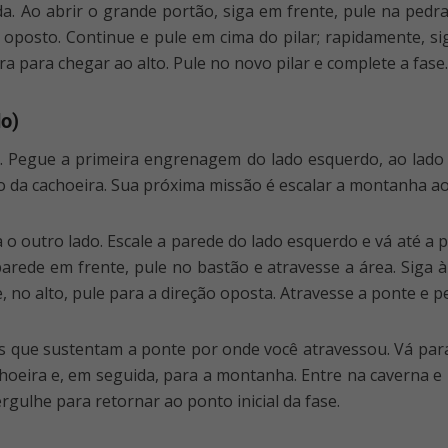
 Ao abrir o grande portão, siga em frente, pule na pedr
oposto. Continue e pule em cima do pilar; rapidamente, si
ra para chegar ao alto. Pule no novo pilar e complete a fase.
do)
s. Pegue a primeira engrenagem do lado esquerdo, ao lado 
to da cachoeira. Sua próxima missão é escalar a montanha ao
a o outro lado. Escale a parede do lado esquerdo e vá até a 
arede em frente, pule no bastão e atravesse a área. Siga à 
o e, no alto, pule para a direção oposta. Atravesse a ponte
as que sustentam a ponte por onde você atravessou. Vá para
choeira e, em seguida, para a montanha. Entre na caverna 
ulhe para retornar ao ponto inicial da fase.