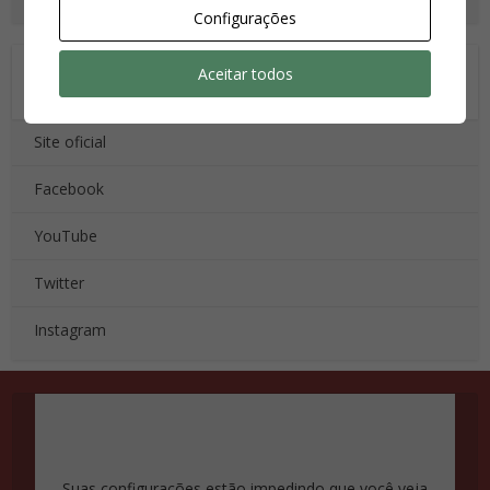
Configurações
CANAIS OFICIAIS DE TOMB RAIDER E LARA
Aceitar todos
CROFT
Site oficial
Facebook
YouTube
Twitter
Instagram
Suas configurações estão impedindo que você veja