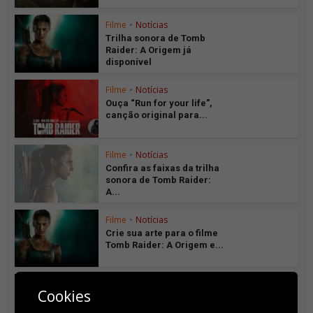
Filme
•
Notícias
Trilha sonora de Tomb
Raider: A Origem já
disponível
Filme
•
Notícias
Ouça “Run for your life”,
canção original para...
Filme
•
Notícias
Confira as faixas da trilha
sonora de Tomb Raider:
A...
Filme
•
Notícias
Crie sua arte para o filme
Tomb Raider: A Origem e...
Filme
•
Notícias
Cookies
Novo trailer de Tomb
Raider: A Origem em