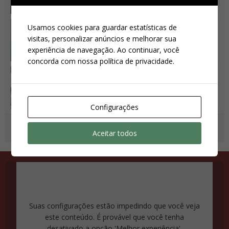
breve
Filme
•
Notícias
Usamos cookies para guardar estatísticas de
Livro – Tomb Raider: The
visitas, personalizar anúncios e melhorar sua
Art and Making of the...
experiência de navegação. Ao continuar, você
concorda com nossa política de privacidade.
Filme
•
Notícias
Alicia Vikander virá ao
Brasil para a CCXP 2017
Configurações
Carregar mais
Aceitar todos
Suas configurações estão impedindo que você veja
este conteúdo. É provável que você tenha
desativado a opção 'Melhor experiência'.