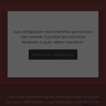
Suas configurações estão impedindo que você veja
este conteúdo. É provável que você tenha
desativado a opção 'Melhor experiência'.
Revise suas configurações
Este fã site é parte do Programa de Fã-sites Oficiais da Crystal
Dynamics. TOMB RAIDER e o logoTomb Raider, e LARA CROFT são