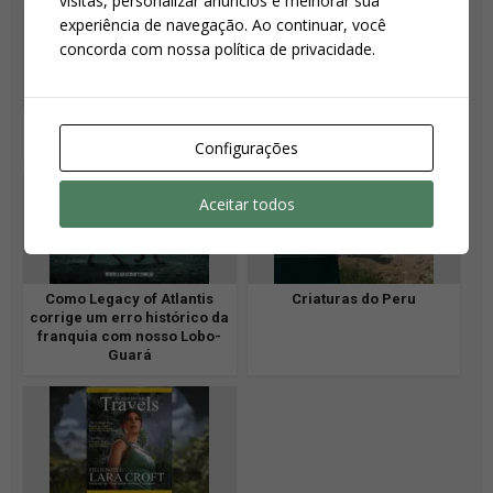
visitas, personalizar anúncios e melhorar sua
experiência de navegação. Ao continuar, você
concorda com nossa política de privacidade.
Quebra-cabeças
Travessia e movimento
reinventados
reinventados
Configurações
Aceitar todos
Como Legacy of Atlantis
Criaturas do Peru
corrige um erro histórico da
franquia com nosso Lobo-
Guará