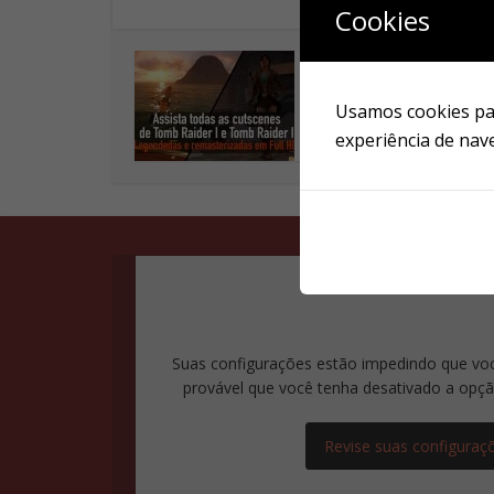
Cookies
Blog
Assista todas as
Usamos cookies par
cutscenes do TR1 e T
experiência de nav
legendadas e...
Suas configurações estão impedindo que voc
provável que você tenha desativado a opção
Revise suas configuraç