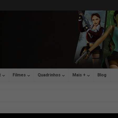
t
Filmes
Quadrinhos
Mais +
Blog
Tag — Adventures of Lara Croft