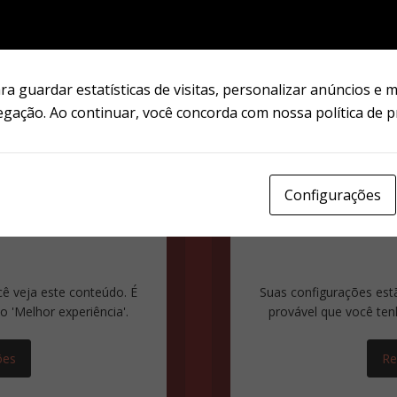
Blog
TUTORIAL: Instalando os
a guardar estatísticas de visitas, personalizar anúncios e 
R2
clássicos em sistemas...
egação. Ao continuar, você concorda com nossa política de p
Configurações
ê veja este conteúdo. É
Suas configurações est
 'Melhor experiência'.
provável que você ten
ões
Re