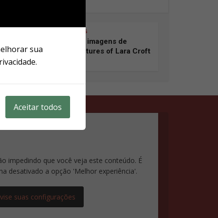
Notícias
Novas imagens de
melhorar sua
Adventures of Lara Croft
rivacidade.
Aceitar todos
ão impedindo que você veja este conteúdo. É
ha desativado a opção 'Melhor experiência'.
vise suas configurações