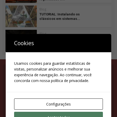
Blog
TUTORIAL: Instalando os
clássicos em sistemas...
Blog
Melhores momentos dos
Cookies
Tomb Raider’s 1 e 2
Usamos cookies para guardar estatísticas de
visitas, personalizar anúncios e melhorar sua
experiência de navegação. Ao continuar, você
concorda com nossa política de privacidade.
Suas configurações estão impedindo que você veja
este conteúdo. É provável que você tenha
desativado a opção 'Melhor experiência'.
Configurações
Revise suas configurações