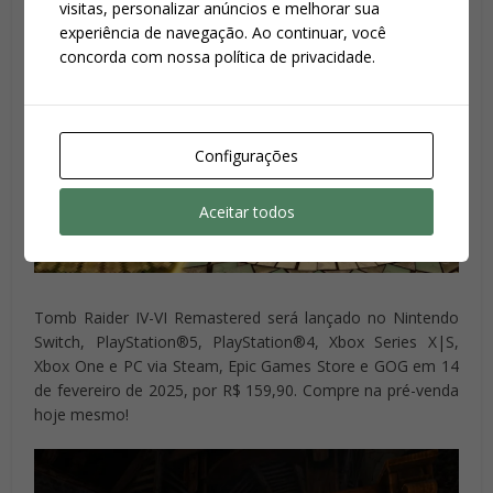
visitas, personalizar anúncios e melhorar sua
experiência de navegação. Ao continuar, você
concorda com nossa política de privacidade.
Configurações
Aceitar todos
Tomb Raider IV-VI Remastered será lançado no Nintendo
Switch, PlayStation®5, PlayStation®4, Xbox Series X|S,
Xbox One e PC via Steam, Epic Games Store e GOG em 14
de fevereiro de 2025, por R$ 159,90. Compre na pré-venda
hoje mesmo!