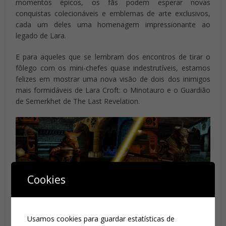
momentos épicos, os fãs podem esperar novas
conquistas colecionáveis ​​e emblemas de arte exclusivos,
cada um deles uma homenagem impressionante ao
legado de Lara.
E para aqueles que se lembram dos encontros de tirar o
fôlego com os mini-chefes quase indestrutíveis, estamos
felizes em mostrar uma nova visão de dois dos inimigos
mais formidáveis ​​de Lara Croft: o Minotauro e o Guardião
de Semerkhet de The Last Revelation.
Cookies
Usamos cookies para guardar estatísticas de