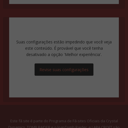
Suas configurações estão impedindo que você veja
este conteúdo. É provável que você tenha
desativado a opção 'Melhor experiência'.
Revise suas configurações
Este fã site é parte do Programa de Fã-sites Oficiais da Crystal
Dynamics. TOMB RAIDER e o logoTomb Raider, e LARA CROFT são