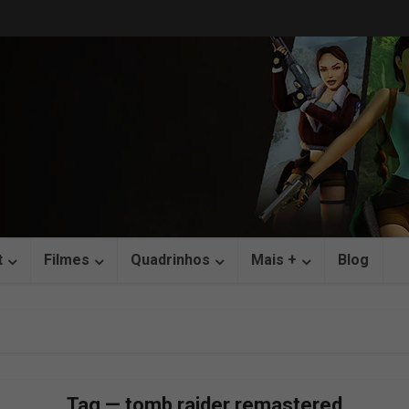
t
Filmes
Quadrinhos
Mais +
Blog
Tag — tomb raider remastered