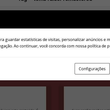
Notícias
Tomb Raider IV-VI
no
Remastered Review
a guardar estatísticas de visitas, personalizar anúncios e 
Notícias
egação. Ao continuar, você concorda com nossa política de p
Tomb Raider I-III
d
Remastered Review
Configurações