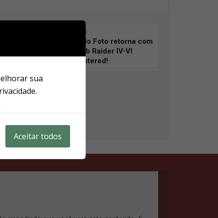
Notícias
O Modo Foto retorna com
o Tomb Raider IV-VI
Remastered!
melhorar sua
rivacidade.
Aceitar todos