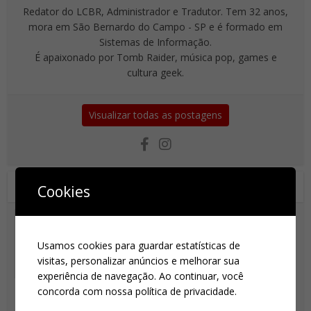
Redator do LCBR, Administrador e Tradutor. Tem 32 anos,
mora em São Bernardo do Campo - SP e é formado em
Sistemas de Informação.
É apaixonado por Tomb Raider, música pop, games e
cultura geek.
Visualizar todas as postagens
Você também pode gostar de
Cookies
Usamos cookies para guardar estatísticas de
visitas, personalizar anúncios e melhorar sua
experiência de navegação. Ao continuar, você
Quebra-cabeças reinventados
Travessia e movimento
concorda com nossa política de privacidade.
reinventados