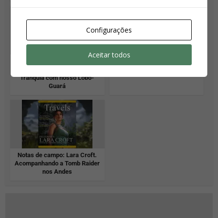
Configurações
Aceitar todos
Como Legacy of Atlantis
Criaturas do Peru
corrige um erro histórico da
franquia com nosso Lobo-
Guará
Notas de campo: Lara Croft.
Acompanhando a Tomb Raider
nos Andes