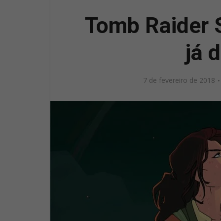
Tomb Raider S
já 
7 de fevereiro de 2018