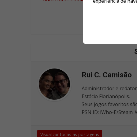
experiência de nav
Rui C. Camisão
Administrador e redato
Estácio Florianópolis.
Seus jogos favoritos sã
PSN ID: iWho-E/Steam:
Visualizar todas as postagens