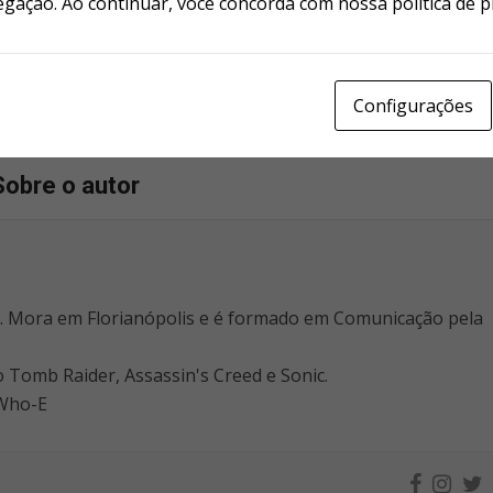
egação. Ao continuar, você concorda com nossa política de p
Configurações
Sobre o autor
r. Mora em Florianópolis e é formado em Comunicação pela
o Tomb Raider, Assassin's Creed e Sonic.
 Who-E