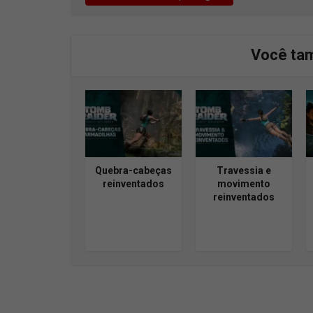
Você ta
Quebra-cabeças
Travessia e
reinventados
movimento
reinventados