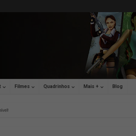
t
Filmes
Quadrinhos
Mais +
Blog
ível!