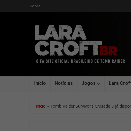
Sobre
Início
Notícias
Jogos
Lara Crof
Início
»
Tomb Raider Survivor’s Crusade 3 já dispon