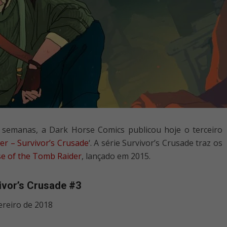
 semanas, a Dark Horse Comics publicou hoje o terceiro
r – Survivor’s Crusade
‘. A série Survivor’s Crusade traz os
se of the Tomb Raider
, lançado em 2015.
ivor’s Crusade #3
ereiro de 2018