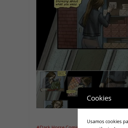
Cookies
Usamos cookies par
Dark Horse Comics
quadrinhost