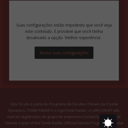
Suas configurações estão impedindo que você veja
este conteúdo. É provável que você tenha
desativado a opção 'Melhor experiência'.
Revise suas configurações
Este fã site é parte do Programa de Fã-sites Oficiais da Crystal
Dynamics. TOMB RAIDER e o logoTomb Raider, e LARA CROFT são
marcas registradas do grupo de empresas Crystal Dynamics. This
fansite is part of the Tomb Raider Official Fansite Program by Crystal