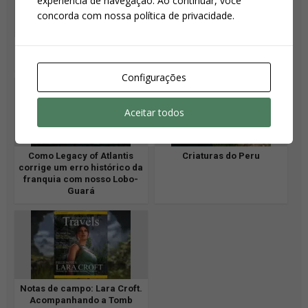
experiência de navegação. Ao continuar, você
concorda com nossa política de privacidade.
Quebra-cabeças
Travessia e movimento
reinventados
reinventados
Configurações
Aceitar todos
Como Legacy of Atlantis
Criaturas do Peru
corrige um erro histórico da
franquia com nosso Lobo-
Guará
Notas de campo: Lara Croft.
Acompanhando a Tomb