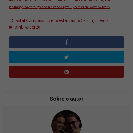
Assista ao Crystal Compass Live – Episode #2 Tomb Raider 20 Statues, Life
is Strange Playthrough and more! de CrystalDynamics em www.twitch.tv
Crystal Compass Live
estátuas
Gaming Heads
TombRaider20
Sobre o autor