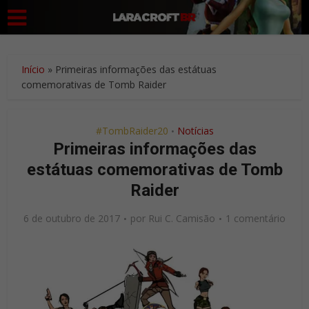
Início
»
Primeiras informações das estátuas
comemorativas de Tomb Raider
#TombRaider20
Notícias
•
Primeiras informações das
estátuas comemorativas de Tomb
Raider
6 de outubro de 2017
por
Rui C. Camisão
1 comentário