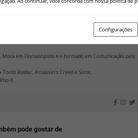
egação. Ao continuar, você concorda com nossa política de p
Sobre o autor
Configurações
r. Mora em Florianópolis e é formado em Comunicação pela
o Tomb Raider, Assassin's Creed e Sonic.
 Who-E
mbém pode gostar de