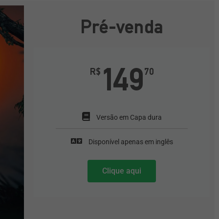
Pré-venda
149
R$
70
Versão em Capa dura
Disponível apenas em inglês
Clique aqui