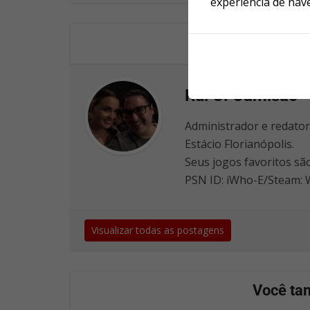
experiência de nav
Rui C. Camisão
Administrador e redato
Estácio Florianópolis.
Seus jogos favoritos sã
PSN ID: iWho-E/Steam:
Visualizar todas as postagens
Você ta