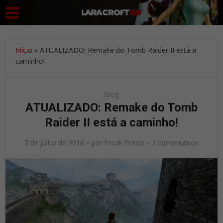
Início
»
ATUALIZADO: Remake do Tomb Raider II está a
caminho!
Blog
ATUALIZADO: Remake do Tomb
Raider II está a caminho!
7 de julho de 2016
por
Freak Prince
2 comentários