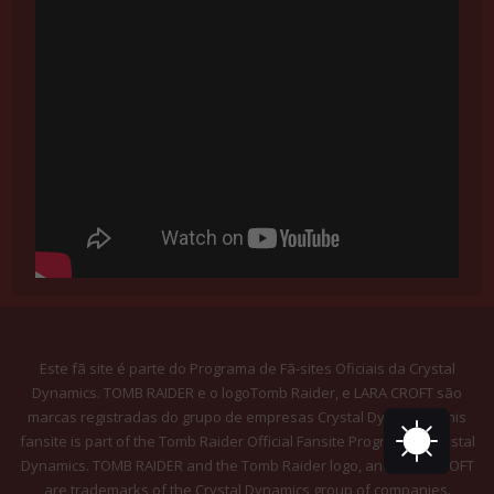
Este fã site é parte do Programa de Fã-sites Oficiais da Crystal
Dynamics. TOMB RAIDER e o logoTomb Raider, e LARA CROFT são
marcas registradas do grupo de empresas Crystal Dynamics. This
fansite is part of the Tomb Raider Official Fansite Program by Crystal
Dynamics. TOMB RAIDER and the Tomb Raider logo, and LARA CROFT
are trademarks of the Crystal Dynamics group of companies.