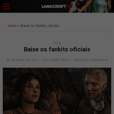
Início
»
Baixe os fankits oficiais
Blog
Baixe os fankits oficiais
29 de maio de 2012
por
Freak Prince
Nenhum comentário