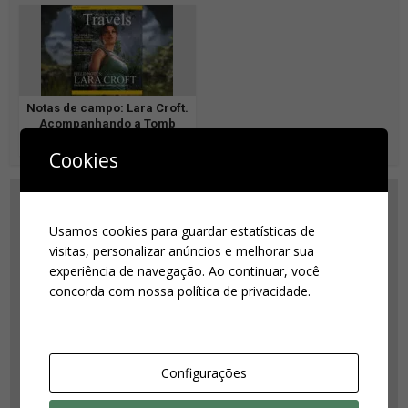
Notas de campo: Lara Croft.
Acompanhando a Tomb
Raider nos Andes
Cookies
Usamos cookies para guardar estatísticas de
visitas, personalizar anúncios e melhorar sua
experiência de navegação. Ao continuar, você
concorda com nossa política de privacidade.
Suas configurações estão impedindo que você veja este
Configurações
conteúdo. É provável que você tenha desativado a opção
'Melhor experiência'.