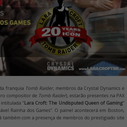
da franquia
Tomb Raider
, membros da Crystal Dynamics e
iro compositor de
Tomb Raider
)
,
estarão presentes na PAX
intitulada “
Lara Croft: The Undisputed Queen of Gaming
”
estável Rainha dos Games”. O painel acontecerá em Boston,
rá também com a presença de membros do prestigiado site