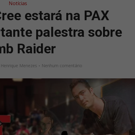
Notícias
ree estará na PAX
tante palestra sobre
mb Raider
r
Henrique Menezes
Nenhum comentário