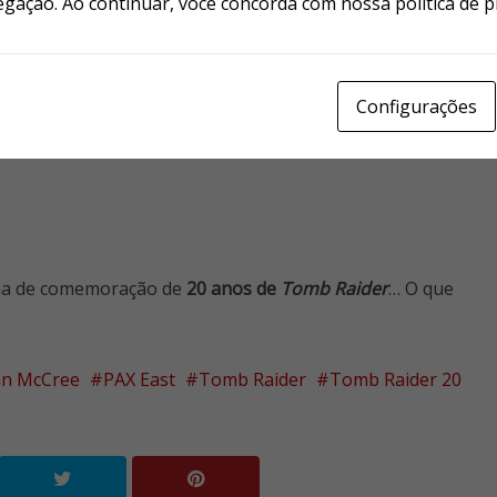
egação. Ao continuar, você concorda com nossa política de p
s em todo o mundo. Em suma, Lara
ural há 20 anos. Junte-se a Crystal
iais para explorar o impacto de Lara
Configurações
 ela ajudou a quebrar barreiras dentro
ama de comemoração de
20 anos de
Tomb Raider
… O que
n McCree
PAX East
Tomb Raider
Tomb Raider 20