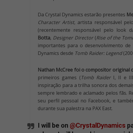
Da Crystal Dynamics estarão presentes
Me
Character Artist
, artista responsável pe
(recentemente responsável pelo look
Botta
,
Designer Director
(
Rise of the Tom
importantes para o desenvolvimento de
Dynamics desde
Tomb Raider: Legend
(200
Nathan McCree foi o compositor original 
primeiros games (
Tomb Raider
I, II e 
inspiração para a trilha sonora dos demais
sempre lembrado e aclamado pelos fãs. 
seu perfil pessoal no Facebook, e també
durante sua palestra na PAX East.
I will be on
@CrystalDynamics
pa