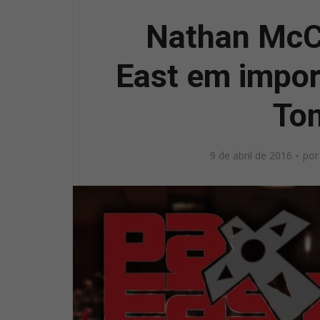
Nathan McC
East em impor
To
9 de abril de 2016
po