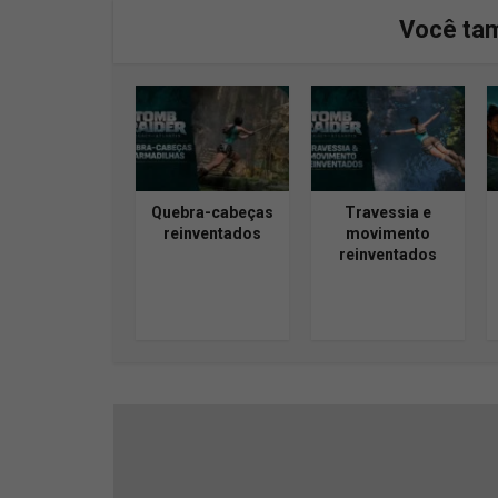
Você ta
Quebra-cabeças
Travessia e
reinventados
movimento
reinventados