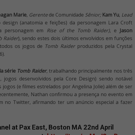
agan Marie
,
Gerente
de Comunidade
Sênior;
Kam Yu
,
Lead
lo design (anatomia e feições) da personagem Lara Croft
 da personagem em
Rise of the Tomb Raider)
, e
Jason
b Raider
), sendo estes dois últimos envolvidos em funções
 todos os jogos de
Tomb Raider
produzidos pela Crystal
6).
da série
Tomb Raider
, trabalhando principalmente nos três
III, jogos desenvolvidos pela Core Design) sendo
notável
 jogos (e filmes estrelados por Angelina Jolie) além de ser
Recentemente, Nathan confirmou a presença no evento em
m no Twitter, afirmando ter um anúncio especial a fazer
nel at Pax East, Boston MA 22nd April