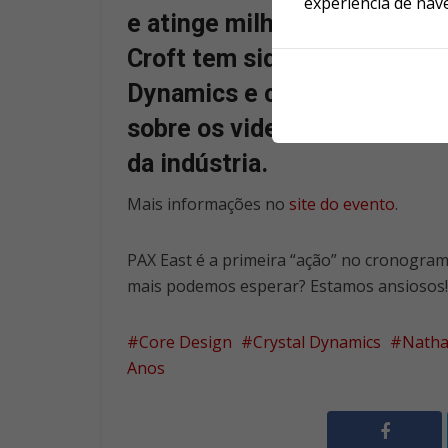
experiência de nav
e atinge milhões de pessoa
Croft tem sido um ícone cult
Dynamics e convidados espec
sobre os videogames, e como
da indústria.
Mais informações no
site do evento
.
PAX East é a primeira “ação” no cronogr
mais podemos esperar? Estamos ansiosos!
Core Design
Crystal Dynamics
Natha
Anos