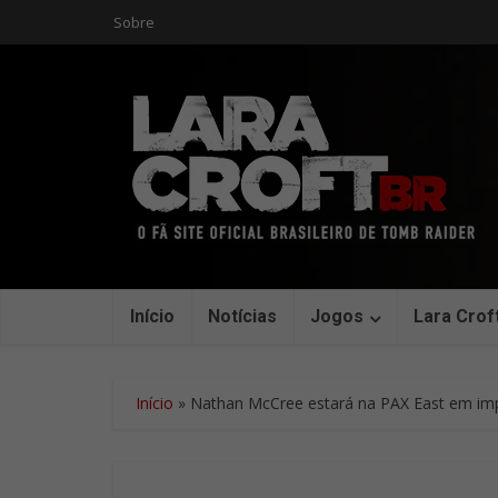
Sobre
Início
Notícias
Jogos
Lara Crof
Início
»
Nathan McCree estará na PAX East em imp