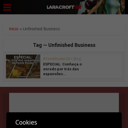
Início
»
Unfinished Business
Tag — Unfinished Business
#TombRaider20
•
Blog
ESPECIAL: Conheça o
enredo por trás das
expansões...
Suas configurações estão impedindo que você veja
Cookies
este conteúdo. É provável que você tenha