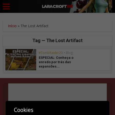
Início
»
The Lost Artifact
Tag — The Lost Artifact
#TombRaider20
•
Blog
ESPECIAL: Conheça o
enredo por trás das
expansões...
Suas configurações estão impedindo que você veja
Cookies
este conteúdo. É provável que você tenha