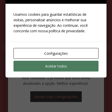
desativado a opção 'Melhor experiência'.
Usamos cookies para guardar estatísticas de
Revise suas configurações
visitas, personalizar anúncios e melhorar sua
experiência de navegação. Ao continuar, você
concorda com nossa política de privacidade.
Configurações
Aceitar todos
Suas configurações estão impedindo que você veja
este conteúdo. É provável que você tenha
desativado a opção 'Melhor experiência'.
Revise suas configurações