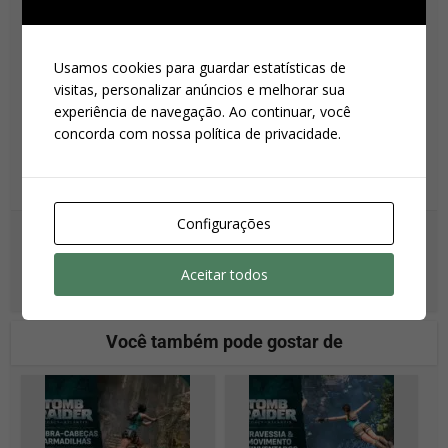
Viny Lonny
Usamos cookies para guardar estatísticas de
visitas, personalizar anúncios e melhorar sua
Redator do LCBR, Administrador e Tradutor. Tem 32 anos,
experiência de navegação. Ao continuar, você
mora em São Bernardo do Campo - SP e é formado em
concorda com nossa política de privacidade.
Sistemas de Informação.
É apaixonado por Tomb Raider, música pop, games e
cultura geek.
Configurações
Visualizar todas as postagens
Aceitar todos
Você também pode gostar de