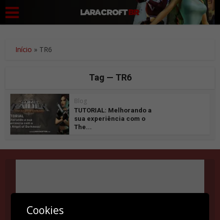
Início
»
TR6
Tag — TR6
Blog
TUTORIAL: Melhorando a
sua experiência com o
The...
Suas configurações estão impedindo que você veja
Cookies
este conteúdo. É provável que você tenha