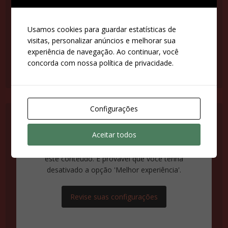
desativado a opção 'Melhor experiência'.
Usamos cookies para guardar estatísticas de
Revise suas configurações
visitas, personalizar anúncios e melhorar sua
experiência de navegação. Ao continuar, você
concorda com nossa política de privacidade.
Configurações
Aceitar todos
Suas configurações estão impedindo que você veja
este conteúdo. É provável que você tenha
desativado a opção 'Melhor experiência'.
Revise suas configurações