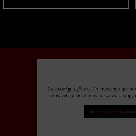
Suas configurações estão impedindo que voc
provável que você tenha desativado a opção
Revise suas configuraç