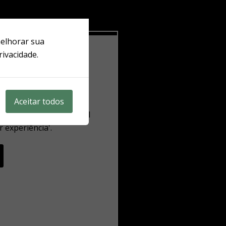
melhorar sua
rivacidade.
Aceitar todos
ste conteúdo. É provável
 experiência'.