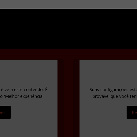
ê veja este conteúdo. É
Suas configurações est
 'Melhor experiência'.
provável que você ten
ões
Re