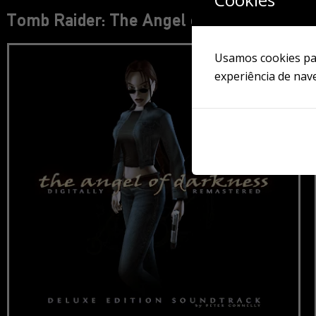
Tomb Raider: The Angel of Darkness [Edi
Usamos cookies par
experiência de nav