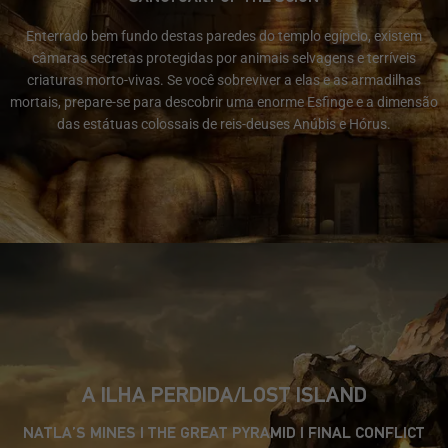
Enterrado bem fundo destas paredes do templo egípcio, existem
câmaras secretas protegidas por animais selvagens e terríveis
criaturas morto-vivas. Se você sobreviver a elas e as armadilhas
mortais, prepare-se para descobrir uma enorme Esfinge e a dimensão
das estátuas colossais de reis-deuses Anúbis e Hórus.
A ILHA PERDIDA/LOST ISLAND
NATLA’S MINES | THE GREAT PYRAMID | FINAL CONFLICT