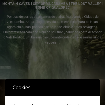
MONTAIN CAVES | CITY OF VILCABAMBA | THE LOST VALLEY |
TOMB OF QUALOPEC
Por trás de portas de gigantes de pedra, fica a antiga Cidade de
Vilcabamba. Antes o lugar servida de esconderijo para os incas,
agora em ruínas, passou a ser o lar de lobos e ursos selvagens.
Encontre o seu caminho além do seu túnel, caminhos para descobrir
o Vale Perdido, um barranco exuberante onde os dinossauros ainda
vagueiam.
Cookies
GRÉCIA/GREECE