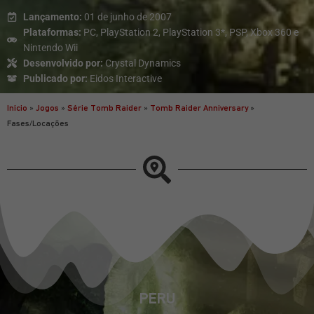
Lançamento:
01 de junho de 2007
Plataformas:
PC, PlayStation 2, PlayStation 3*, PSP, Xbox 360 e
Nintendo Wii
Desenvolvido por:
Crystal Dynamics
Publicado por:
Eidos Interactive
Início
»
Jogos
»
Série Tomb Raider
»
Tomb Raider Anniversary
»
Fases/Locações
PERU