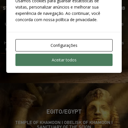
Usamos cookies para guardar estatísticas de
visitas, personalizar anúncios e melhorar sua
ST. FRANCIS FOLLY | THE COLISEUM | MIDAS PALACE | TOMB
OF TIHOCAN
experiência de navegação. Ao continuar, você
concorda com nossa política de privacidade.
Um traiçoeiro e vertiginoso túnel subterrâneo está no centro destas
ruínas gregas, com catacumbas com lugares para hospedagem
baseados em desafios diabólicos dos deuses gregos Atlas,
Haephestos, Dâmocles e Poseidon. Mas isso é apenas o começo, as
Configurações
ruínas, o coliseu e as antigas cisternas escondem perigos maiores.
Aceitar todos
EGITO/EGYPT
TEMPLE OF KHAMOON | OBELISK OF KHAMOON |
SANCTUARY OF THE SCION