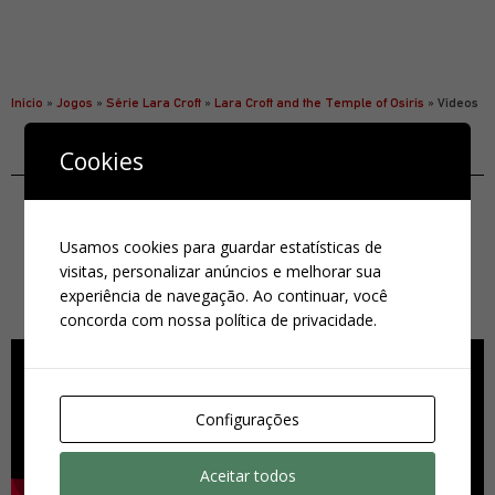
Plataformas:
Xbox One, PlayStation 4 e PC
Desenvolvido por:
Crystal Dynamics
Publicado por:
Square Enix
Início
»
Jogos
»
Série Lara Croft
»
Lara Croft and the Temple of Osiris
»
Vídeos
Cookies
Usamos cookies para guardar estatísticas de
visitas, personalizar anúncios e melhorar sua
Trailers
experiência de navegação. Ao continuar, você
concorda com nossa política de privacidade.
Configurações
Aceitar todos